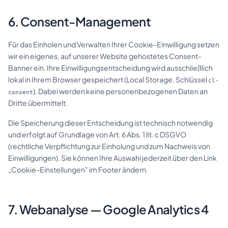
6. Consent-Management
Für das Einholen und Verwalten Ihrer Cookie-Einwilligung setzen
wir ein eigenes, auf unserer Website gehostetes Consent-
Banner ein. Ihre Einwilligungsentscheidung wird ausschließlich
lokal in Ihrem Browser gespeichert (Local Storage, Schlüssel
cl-
). Dabei werden keine personenbezogenen Daten an
consent
Dritte übermittelt.
Die Speicherung dieser Entscheidung ist technisch notwendig
und erfolgt auf Grundlage von Art. 6 Abs. 1 lit. c DSGVO
(rechtliche Verpflichtung zur Einholung und zum Nachweis von
Einwilligungen). Sie können Ihre Auswahl jederzeit über den Link
„Cookie-Einstellungen" im Footer ändern.
7. Webanalyse — Google Analytics 4