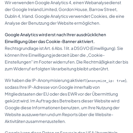
Wir verwenden Google Analytics 4, einen Webanalysedienst
der Google Ireland Limited, Gordon House, Barrow Street,
Dublin 4, Irland. Google Analytics verwendet Cookies, die eine
Analyse der Benutzung der Website ermöglichen.
Google Analytics wird erst nach Ihrer ausdrücklichen
Einwilligung über das Cookie-Banner aktiviert.
Rechtsgrundlage ist Art. 6 Abs. 1 lit. a DSGVO (Einwilligung). Sie
können Ihre Einwilligung jederzeit über die „Cookie-
Einstellungen" im Footer widerrufen. Die Rechtmäßigkeit der bis
zum Widerruf erfolgten Verarbeitung bleibt unberührt.
Wir haben die IP-Anonymisierung aktiviert (
),
anonymize_ip: true
sodass Ihre IP-Adresse von Google innerhalb von
Mitgliedstaaten der EU oder des EWR vor der Übermittlung
gekürzt wird. Im Auftrag des Betreibers dieser Website wird
Google diese Informationen benutzen, um Ihre Nutzung der
Website auszuwerten und um Reports über die Website-
Aktivitäten zusammenzustellen.
Google kann diese Daten an Server in den USA übermitteln.