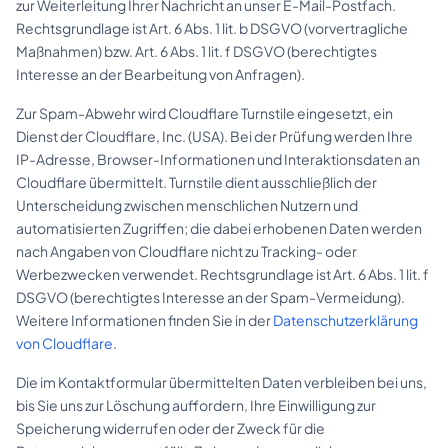
zur Weiterleitung Ihrer Nachricht an unser E-Mail-Postfach.
Rechtsgrundlage ist Art. 6 Abs. 1 lit. b DSGVO (vorvertragliche
Maßnahmen) bzw. Art. 6 Abs. 1 lit. f DSGVO (berechtigtes
Interesse an der Bearbeitung von Anfragen).
Zur Spam-Abwehr wird Cloudflare Turnstile eingesetzt, ein
Dienst der Cloudflare, Inc. (USA). Bei der Prüfung werden Ihre
IP-Adresse, Browser-Informationen und Interaktionsdaten an
Cloudflare übermittelt. Turnstile dient ausschließlich der
Unterscheidung zwischen menschlichen Nutzern und
automatisierten Zugriffen; die dabei erhobenen Daten werden
nach Angaben von Cloudflare nicht zu Tracking- oder
Werbezwecken verwendet. Rechtsgrundlage ist Art. 6 Abs. 1 lit. f
DSGVO (berechtigtes Interesse an der Spam-Vermeidung).
Weitere Informationen finden Sie in der
Datenschutzerklärung
von Cloudflare
.
Die im Kontaktformular übermittelten Daten verbleiben bei uns,
bis Sie uns zur Löschung auffordern, Ihre Einwilligung zur
Speicherung widerrufen oder der Zweck für die