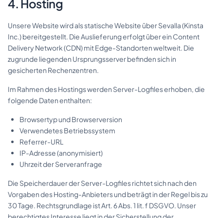
4. Hosting
Unsere Website wird als statische Website über Sevalla (Kinsta
Inc.) bereitgestellt. Die Auslieferung erfolgt über ein Content
Delivery Network (CDN) mit Edge-Standorten weltweit. Die
zugrunde liegenden Ursprungsserver befinden sich in
gesicherten Rechenzentren.
Im Rahmen des Hostings werden Server-Logfiles erhoben, die
folgende Daten enthalten:
Browsertyp und Browserversion
Verwendetes Betriebssystem
Referrer-URL
IP-Adresse (anonymisiert)
Uhrzeit der Serveranfrage
Die Speicherdauer der Server-Logfiles richtet sich nach den
Vorgaben des Hosting-Anbieters und beträgt in der Regel bis zu
30 Tage. Rechtsgrundlage ist Art. 6 Abs. 1 lit. f DSGVO. Unser
berechtigtes Interesse liegt in der Sicherstellung der