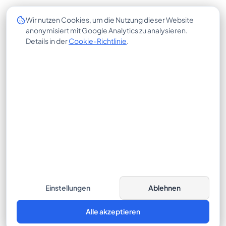
UNTERNEHMEN
Wir nutzen Cookies, um die Nutzung dieser Website
RECHTLICHES
anonymisiert mit Google Analytics zu analysieren.
Über uns
Impressum
Details in der
Cookie-Richtlinie
.
Trust Center
Datenschutzerklärung
Insights
Cookie-Richtlinie
Karriere
AGB
Kontakt
X-HUB
© 2026 CrossLease GmbH. Alle Rechte vorbehalten.
Einstellungen
Ablehnen
Bajuwarenring 19, 82041 Oberhaching
Cookie-Einstellungen
Alle akzeptieren
KONTAKT