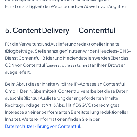
Funktionsfähigkeit der Website und der Abwehr von Angriffen.
5. Content Delivery — Contentful
Für die Verwaltung und Auslieferung redaktioneller Inhalte
(Blogbeiträge, Stellenanzeigen) nutzen wir den Headless-CMS-
Dienst Contentful. Bilder und Mediendateien werden über das
CDN von Contentful (
) an Ihren Browser
images.ctfassets.net
ausgeliefert.
Beim Abruf dieser Inhalte wird Ihre IP-Adresse an Contentful
GmbH, Berlin, übermittelt. Contentful verarbeitet diese Daten
ausschließlich zur Auslieferung der angeforderten Inhalte.
Rechtsgrundlage ist Art. 6 Abs. 1 lit. f DSGVO (berechtigtes
Interesse an einer performanten Bereitstellung redaktioneller
Inhalte). Weitere Informationen finden Sie in der
Datenschutzerklärung von Contentful
.