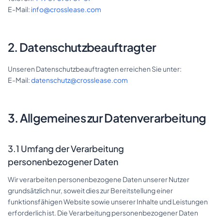
E-Mail:
info@crosslease.com
2. Datenschutzbeauftragter
DE
EN
Unseren Datenschutzbeauftragten erreichen Sie unter:
E-Mail:
datenschutz@crosslease.com
Kontakt
3. Allgemeines zur Datenverarbeitung
3.1 Umfang der Verarbeitung
personenbezogener Daten
Wir verarbeiten personenbezogene Daten unserer Nutzer
grundsätzlich nur, soweit dies zur Bereitstellung einer
funktionsfähigen Website sowie unserer Inhalte und Leistungen
erforderlich ist. Die Verarbeitung personenbezogener Daten