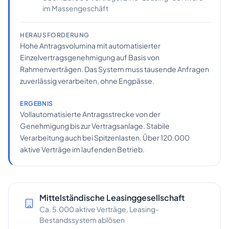
im Massengeschäft
HERAUSFORDERUNG
Hohe Antragsvolumina mit automatisierter
Einzelvertragsgenehmigung auf Basis von
Rahmenverträgen. Das System muss tausende Anfragen
zuverlässig verarbeiten, ohne Engpässe.
ERGEBNIS
Vollautomatisierte Antragsstrecke von der
Genehmigung bis zur Vertragsanlage. Stabile
Verarbeitung auch bei Spitzenlasten. Über 120.000
aktive Verträge im laufenden Betrieb.
Mittelständische Leasinggesellschaft
Hauseigene Leasinggesellschaft eines
Kleine Leasinggesellschaft in der
internationalen Herstellers
Gründungsphase
Ca. 5.000 aktive Verträge, Leasing-
Markteintritt in Deutschland, Neuaufbau
Neustart, Prozesse über Excel und Einzeltools
Bestandssystem ablösen