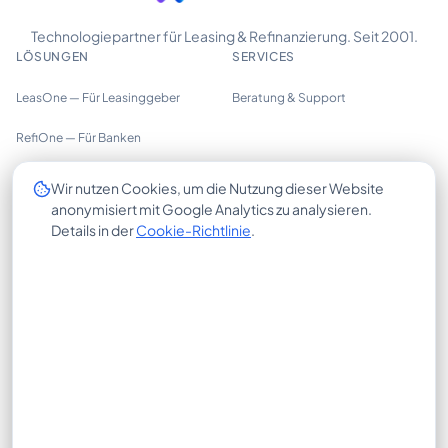
Technologiepartner für Leasing & Refinanzierung. Seit 2001.
LÖSUNGEN
SERVICES
LeasOne — Für Leasinggeber
Beratung & Support
RefiOne — Für Banken
UNTERNEHMEN
Wir nutzen Cookies, um die Nutzung dieser Website
RECHTLICHES
anonymisiert mit Google Analytics zu analysieren.
Über uns
Impressum
Details in der
Cookie-Richtlinie
.
Trust Center
Datenschutzerklärung
Insights
Cookie-Richtlinie
Karriere
AGB
Kontakt
X-HUB