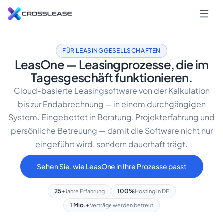
FÜR LEASINGGESELLSCHAFTEN
LeasOne — Leasingprozesse, die im
Tagesgeschäft funktionieren.
Cloud-basierte Leasingsoftware von der Kalkulation
bis zur Endabrechnung — in einem durchgängigen
System. Eingebettet in Beratung, Projekterfahrung und
persönliche Betreuung — damit die Software nicht nur
eingeführt wird, sondern dauerhaft trägt.
Sehen Sie, wie LeasOne in Ihre Prozesse passt
25+
100%
Jahre Erfahrung
Hosting in DE
1 Mio.+
Verträge werden betreut