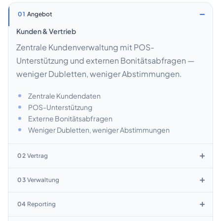
01
Angebot
Kunden & Vertrieb
Zentrale Kundenverwaltung mit POS-
Unterstützung und externen Bonitätsabfragen —
weniger Dubletten, weniger Abstimmungen.
Zentrale Kundendaten
POS-Unterstützung
Externe Bonitätsabfragen
Weniger Dubletten, weniger Abstimmungen
02
Vertrag
Verträge & Kalkulation
03
Verwaltung
Durchgängiger Vertrags-Lifecycle mit
Verwaltung & Sicherheit
Konditionsmodellen und Anpassungen — inklusive
04
Reporting
Datenverwaltung mit Rollen- &
Plausibilitätsprüfungen zur Reduktion von Fehlern