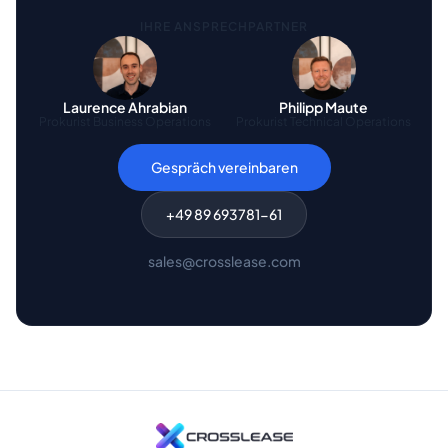
IHRE ANSPRECHPARTNER
Laurence Ahrabian
Philipp Maute
Prokurist Business Operations
Prokurist Technical Operations
Gespräch vereinbaren
+49 89 693781-61
sales@crosslease.com