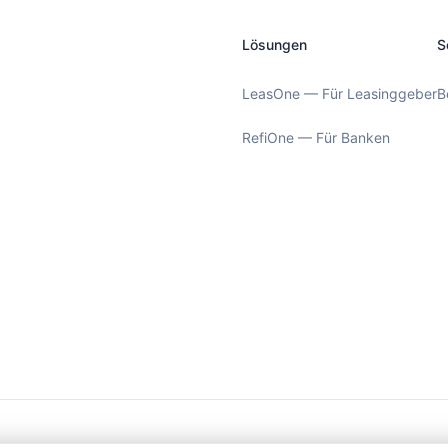
Lösungen
S
LeasOne — Für Leasinggeber
B
RefiOne — Für Banken