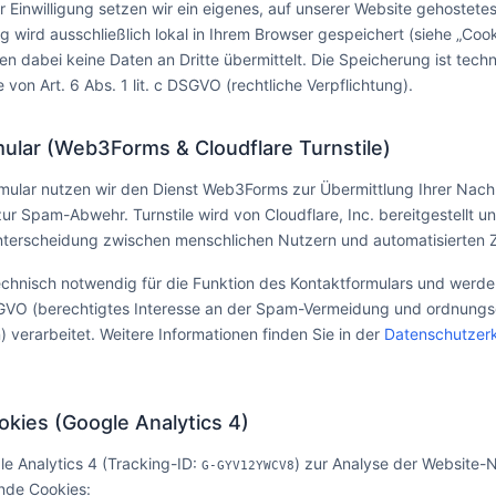
er Einwilligung setzen wir ein eigenes, auf unserer Website gehostet
g wird ausschließlich lokal in Ihrem Browser gespeichert (siehe „Cook
en dabei keine Daten an Dritte übermittelt. Die Speicherung ist tec
 von Art. 6 Abs. 1 lit. c DSGVO (rechtliche Verpflichtung).
ular (Web3Forms & Cloudflare Turnstile)
rmular nutzen wir den Dienst Web3Forms zur Übermittlung Ihrer Nach
zur Spam-Abwehr. Turnstile wird von Cloudflare, Inc. bereitgestellt u
Unterscheidung zwischen menschlichen Nutzern und automatisierten Z
technisch notwendig für die Funktion des Kontaktformulars und werd
f DSGVO (berechtigtes Interesse an der Spam-Vermeidung und ordnun
 verarbeitet. Weitere Informationen finden Sie in der
Datenschutzerk
kies (Google Analytics 4)
e Analytics 4 (Tracking-ID:
) zur Analyse der Website-
G-GYV12YWCV8
ende Cookies: