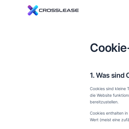
Le
Cl
An
Cookie-
Re
En
Tr
1. Was sind
Cookies sind kleine 
die Website funktion
bereitzustellen.
Cookies enthalten i
Wert (meist eine zuf