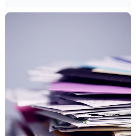
Format verlangt, wird intern still aussortiert. Der
Margenverlust taucht in keiner Kostenrechnung auf. Er
entsteht einfach nicht. Dabei ist Einfachheit in der
Systemarchitektur kein Komfortgewinn und keine
Sparmaßnahme. Sie ist der Unterschied zwischen einer
Organisation, die aktiv steuert, und einer, die verwaltet.
Dieser Beitrag zeigt, was Systemkomplexität operativ
kostet und was sich verändert, wenn Sie gegensteuern.