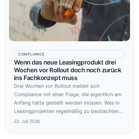
DE
EN
COMPLIANCE
Kontakt
Wenn das neue Leasingprodukt drei
Wochen vor Rollout doch noch zurück
ins Fachkonzept muss
Drei Wochen vor Rollout meldet sich
Compliance mit einer Frage, die eigentlich am
Anfang hätte gestellt werden müssen. Was in
Leasingprojekten regelmäßig zu beobachten
ist – und wie sich das systematisch vermeiden
22. Juli 2026
lässt.