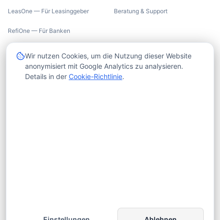
LeasOne — Für Leasinggeber
Beratung & Support
RefiOne — Für Banken
UNTERNEHMEN
RECHTLICHES
Wir nutzen Cookies, um die Nutzung dieser Website
anonymisiert mit Google Analytics zu analysieren.
Über uns
Impressum
Details in der
Cookie-Richtlinie
.
Trust Center
Datenschutzerklärung
Insights
Cookie-Richtlinie
Karriere
AGB
Kontakt
X-HUB
© 2026 CrossLease GmbH. Alle Rechte vorbehalten.
Einstellungen
Ablehnen