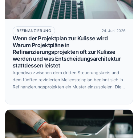
REFINANZIERUNG
24. Juni 2026
Wenn der Projektplan zur Kulisse wird
Warum Projektpläne in
Refinanzierungsprojekten oft zur Kulisse
werden und was Entscheidungsarchitektur
stattdessen leistet
Irgendwo zwischen dem dritten Steuerungskreis und
dem fünften revidierten Meilensteinplan beginnt sich in
Refinanzierungsprojekten ein Muster einzuspielen: Die
Präsentationen werden präziser, die Aussagen
vorsichtiger, und die eigentlichen Entscheidungen
werden vertagt. Nicht weil niemand entscheiden will,
sondern weil das, was eigentlich entschieden werden
müsste, im Projektplan gar nicht als
Entscheidungspunkt auftaucht.