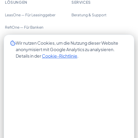
LÖSUNGEN
SERVICES
LeasOne — Für Leasinggeber
Beratung & Support
RefiOne — Für Banken
UNTERNEHMEN
RECHTLICHES
Wir nutzen Cookies, um die Nutzung dieser Website
anonymisiert mit Google Analytics zu analysieren.
Über uns
Impressum
Details in der
Cookie-Richtlinie
.
Trust Center
Datenschutzerklärung
Insights
Cookie-Richtlinie
Karriere
AGB
Kontakt
X-HUB