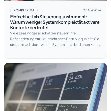
KOMPLEXITÄT
27. Mai 2026
Einfachheit als Steuerungsinstrument:
Warum weniger Systemkompleixtät aktivere
Kontrolle bedeutet
Viele Leasinggesellschaften steuern ihre
DE
EN
Refinanzierungsstruktur nicht nach Portfolioqualität. Sie
steuern nach dem, was ihr System noch bedienen kann.
Kontakt
Ein Konditionsangebot, das ein anderes Reporting-
Format verlangt, wird intern still aussortiert. Der
Margenverlust taucht in keiner Kostenrechnung auf. Er
entsteht einfach nicht. Dabei ist Einfachheit in der
Systemarchitektur kein Komfortgewinn und keine
Sparmaßnahme. Sie ist der Unterschied zwischen einer
Organisation, die aktiv steuert, und einer, die verwaltet.
Dieser Beitrag zeigt, was Systemkomplexität operativ
kostet und was sich verändert, wenn Sie gegensteuern.