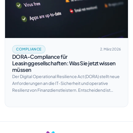
COMPLIANCE
2. März 2026
DORA-Compliance für
Leasinggesellschaften: Was Sie jetzt wissen
müssen
Der Digital Operational Resilience Act (DORA) stellt neue
Anforderungen an die IT-Sicherheit und operative
Resilienz von Finanzdienstleistern. Entscheidend ist
dabei weniger die formale DORA-Compliance als die
tatsächliche Transparenz über Systeme,
Abhängigkeiten und operative Risiken – ein Punkt, an
dem viele Leasinggesellschaften in der Praxis scheitern.