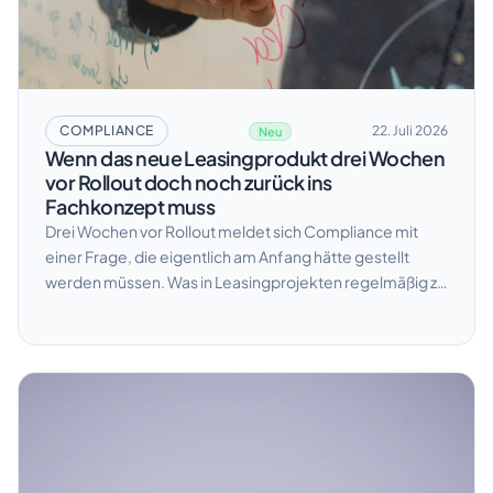
COMPLIANCE
22. Juli 2026
Neu
Wenn das neue Leasingprodukt drei Wochen
vor Rollout doch noch zurück ins
Fachkonzept muss
Drei Wochen vor Rollout meldet sich Compliance mit
einer Frage, die eigentlich am Anfang hätte gestellt
werden müssen. Was in Leasingprojekten regelmäßig zu
beobachten ist – und wie sich das systematisch
vermeiden lässt.