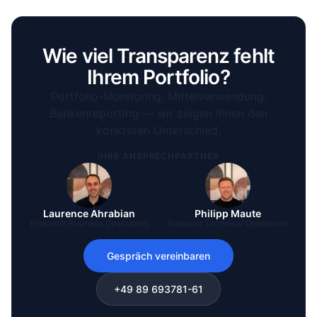
Wie viel Transparenz fehlt
Ihrem Portfolio?
Portfolio-Monitoring, Mittelverwendung,
Bankenreporting — wir zeigen Ihnen den
konkreten Unterschied.
IHRE ANSPRECHPARTNER
Laurence Ahrabian
Philipp Maute
Prokurist Business Operations
Prokurist Technical Operations
Gespräch vereinbaren
+49 89 693781-61